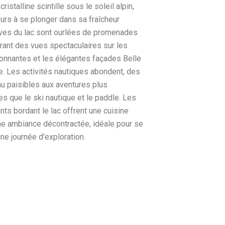
cristalline scintille sous le soleil alpin,
teurs à se plonger dans sa fraîcheur
ives du lac sont ourlées de promenades
frant des vues spectaculaires sur les
onnantes et les élégantes façades Belle
le. Les activités nautiques abondent, des
u paisibles aux aventures plus
es que le ski nautique et le paddle. Les
nts bordant le lac offrent une cuisine
e ambiance décontractée, idéale pour se
ne journée d’exploration.