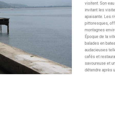
visitent. Son eau 
invitant les visi
apaisante. Les r
pittoresques, of
montagnes envir
Époque de la vil
balades en batea
audacieuses tell
cafés et restaura
savoureuse et un
détendre après u