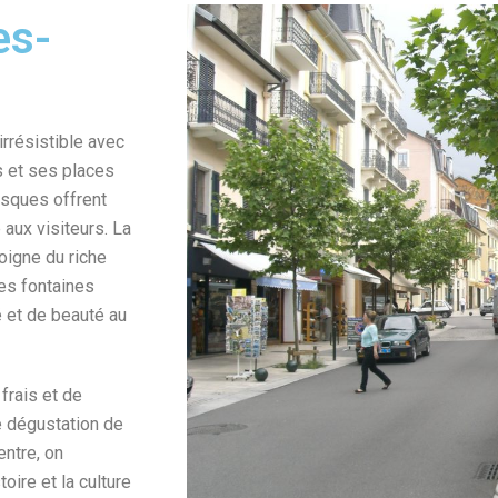
es-
irrésistible avec
s et ses places
esques offrent
aux visiteurs. La
oigne du riche
 les fontaines
é et de beauté au
frais et de
se dégustation de
entre, on
oire et la culture