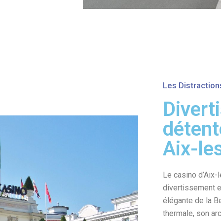
Les Distraction
Divert
détent
Aix-le
Le casino d’Aix-
divertissement e
élégante de la Be
thermale, son arc