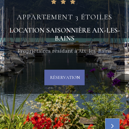
Situé en plein coeur d'Aix-les bains
Appartement saisonnier proche tous
commerces
2 à 4 personnes. Acceptons animaux de
compagnie
SITUATION EN SAVOIR PLUS