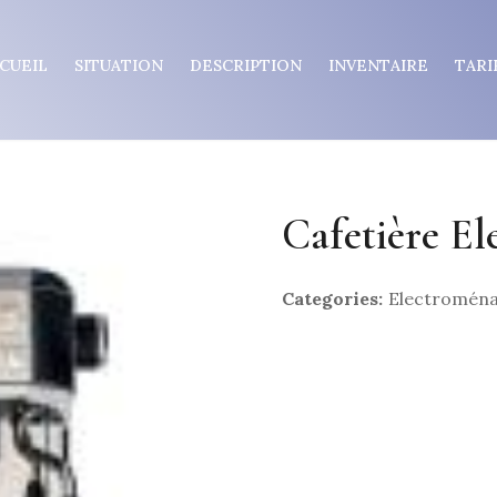
CUEIL
SITUATION
DESCRIPTION
INVENTAIRE
TARI
Cafetière El
Categories:
Electroména